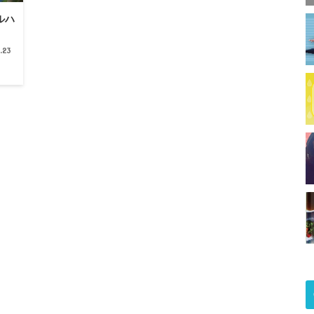
ルハ
.23