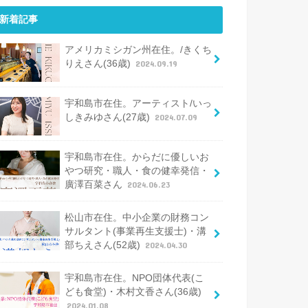
新着記事
アメリカミシガン州在住。/きくち
りえさん(36歳)
2024.09.19
宇和島市在住。アーティスト/いっ
しきみゆさん(27歳)
2024.07.09
宇和島市在住。からだに優しいお
やつ研究・職人・食の健幸発信・
廣澤百菜さん
2024.06.23
松山市在住。中小企業の財務コン
サルタント(事業再生支援士)・溝
部ちえさん(52歳)
2024.04.30
宇和島市在住。NPO団体代表(こ
ども食堂)・木村文香さん(36歳)
2024.01.08