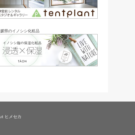
愛媛県のイノシシ化粧品
out ヒメセカ