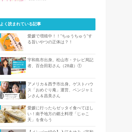
よく読まれている記事
愛媛で増殖中！！”ちゅうちゅう”す
る旨いやつの正体は？！
宇和島市出身。松山市・テレビ局記
者、百合田彩さん（28歳）①
アメリカ＆西予市出身。ゲストハウ
ス「おめぐり庵」運営、ベンジャミ
ンさん＆昌美さん
愛媛に行ったらゼッタイ食べてほし
い！南予地方の郷土料理「じゃこ
天」を食らう