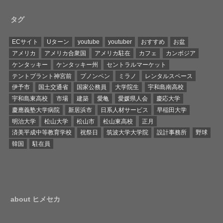
タグ
ECサイト
Uターン
youtube
youtuber
おすすめ
お盆
アメリカ
アメリカ合衆国
アメリカ駐在
カフェ
カンボジア
ケンタッキー
ケンタッキー州
セントラルマーケット
テントプラント神宮前
プノンペン
ミラノ
レンタルスペース
伊予市
国土交通省
国家公務員
大学院生
宇和島南高校
宇和島東高校
市場
建築
愛亀
愛媛県人会
慶応大学
慶應義塾大学病院
新居浜市
日系人材サービス
早稲田大学
明治大学
松山大学
松山市
松山東高校
正月
済美平成中等教育学校
祝祭日
筑波大学大学院
設計事務所
野球
韓国
駐在員
about ヒメセカ