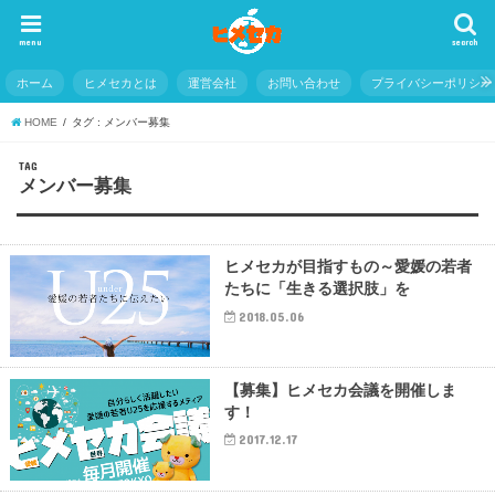
menu
search
ホーム
ヒメセカとは
運営会社
お問い合わせ
プライバシーポリシー
HOME
タグ : メンバー募集
TAG
メンバー募集
ヒメセカが目指すもの～愛媛の若者
たちに「生きる選択肢」を
2018.05.06
【募集】ヒメセカ会議を開催しま
す！
2017.12.17