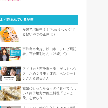
よく読まれている記事
愛媛で増殖中！！”ちゅうちゅう”す
る旨いやつの正体は？！
宇和島市出身。松山市・テレビ局記
者、百合田彩さん（28歳）①
アメリカ＆西予市出身。ゲストハウ
ス「おめぐり庵」運営、ベンジャミ
ンさん＆昌美さん
愛媛に行ったらゼッタイ食べてほし
い！南予地方の郷土料理「じゃこ
天」を食らう