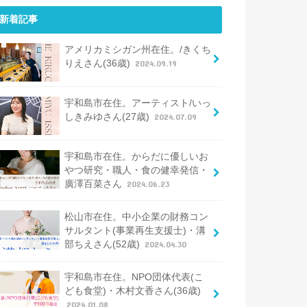
新着記事
アメリカミシガン州在住。/きくち
りえさん(36歳)
2024.09.19
宇和島市在住。アーティスト/いっ
しきみゆさん(27歳)
2024.07.09
宇和島市在住。からだに優しいお
やつ研究・職人・食の健幸発信・
廣澤百菜さん
2024.06.23
松山市在住。中小企業の財務コン
サルタント(事業再生支援士)・溝
部ちえさん(52歳)
2024.04.30
宇和島市在住。NPO団体代表(こ
ども食堂)・木村文香さん(36歳)
2024.01.08