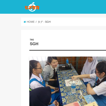
HOME
タグ : SGH
TAG
SGH