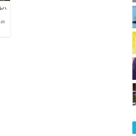
ルハ
.23