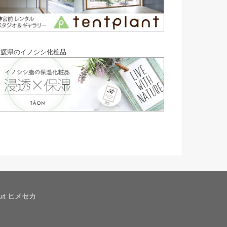
愛媛県のイノシシ化粧品
out ヒメセカ