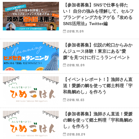
【参加者募集】SNSで仕事を得た
い！ 自分の強みを理解して、セルフ
ブランディング力をアゲる『攻める
SNS活用法』Twitter編
2018.11.09
【参加者募集】伝説の蛇口からみか
んジュース体験！東京にある”愛
媛”を見つけに行こうランイベント
2018.10.09
【イベントレポート！】漁師さん直
送！愛媛の鯛を使って郷土料理「宇
和島鯛めし」を作ろう
2018.10.03
【参加者募集】漁師さん直送！愛媛
の鯛を使って郷土料理「宇和島鯛め
し」を作ろう
2018.08.29