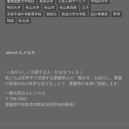
慶應義塾大学病院
新居浜市
日系人材サービス
早稲田大学
明治大学
松山大学
松山市
松山東高校
正月
済美平成中等教育学校
祝祭日
筑波大学大学院
設計事務所
野球
韓国
駐在員
about ヒメセカ
［ 自分らしく活躍する人・社会をつくる ］
私たちは世界中で活躍する愛媛県人の「働き方」を紹介し、愛媛
の若者U25の世界を広げることで、愛媛県の未来に貢献します。
一般社団法人ヒメセカ
〒798-3302
愛媛県宇和島市津島町高田甲680番地1