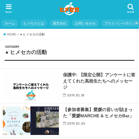
menu
search
ホーム
ヒメセカとは
運営会社
お問い合わせ
プライバシーポリシー
HOME
● ヒメセカの活動
CATEGORY
● ヒメセカの活動
保護中: 【限定公開】アンケートに答
えてくれた高校生たちへのメッセー
ジ
2019.03.18
【参加者募集】愛媛の旨いが詰まっ
た「愛媛MARCHE & ヒメセカBar」
2019.03.02