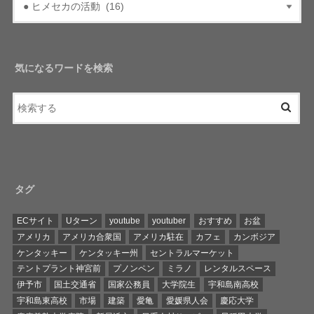
気になるワードを検索
タグ
ECサイト
Uターン
youtube
youtuber
おすすめ
お盆
アメリカ
アメリカ合衆国
アメリカ駐在
カフェ
カンボジア
ケンタッキー
ケンタッキー州
セントラルマーケット
テントプラント神宮前
プノンペン
ミラノ
レンタルスペース
伊予市
国土交通省
国家公務員
大学院生
宇和島南高校
宇和島東高校
市場
建築
愛亀
愛媛県人会
慶応大学