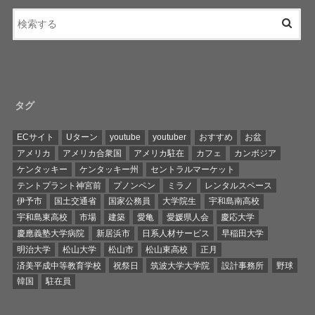
タグ
ECサイト
Uターン
youtube
youtuber
おすすめ
お盆
アメリカ
アメリカ合衆国
アメリカ駐在
カフェ
カンボジア
ケンタッキー
ケンタッキー州
セントラルマーケット
テントプラント神宮前
プノンペン
ミラノ
レンタルスペース
伊予市
国土交通省
国家公務員
大学院生
宇和島南高校
宇和島東高校
市場
建築
愛亀
愛媛県人会
慶応大学
慶應義塾大学病院
新居浜市
日系人材サービス
早稲田大学
明治大学
松山大学
松山市
松山東高校
正月
済美平成中等教育学校
祝祭日
筑波大学大学院
設計事務所
野球
韓国
駐在員