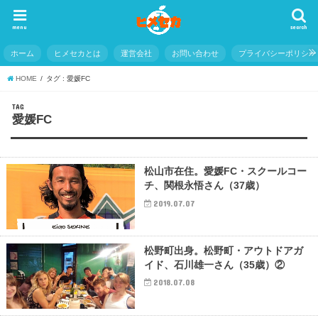
menu
search
ホーム
ヒメセカとは
運営会社
お問い合わせ
プライバシーポリシー
HOME
タグ : 愛媛FC
TAG
愛媛FC
松山市在住。愛媛FC・スクールコー
チ、関根永悟さん（37歳）
2019.07.07
松野町出身。松野町・アウトドアガ
イド、石川雄一さん（35歳）②
2018.07.08