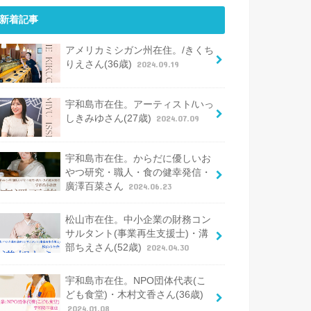
新着記事
アメリカミシガン州在住。/きくち
りえさん(36歳)
2024.09.19
宇和島市在住。アーティスト/いっ
しきみゆさん(27歳)
2024.07.09
宇和島市在住。からだに優しいお
やつ研究・職人・食の健幸発信・
廣澤百菜さん
2024.06.23
松山市在住。中小企業の財務コン
サルタント(事業再生支援士)・溝
部ちえさん(52歳)
2024.04.30
宇和島市在住。NPO団体代表(こ
ども食堂)・木村文香さん(36歳)
2024.01.08