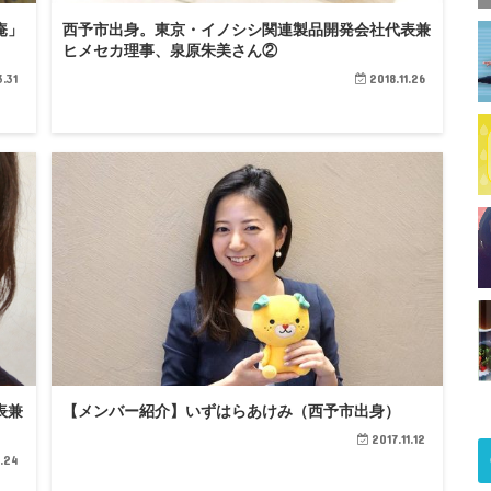
庵」
西予市出身。東京・イノシシ関連製品開発会社代表兼
ヒメセカ理事、泉原朱美さん②
3.31
2018.11.26
表兼
【メンバー紹介】いずはらあけみ（西予市出身）
2017.11.12
1.24