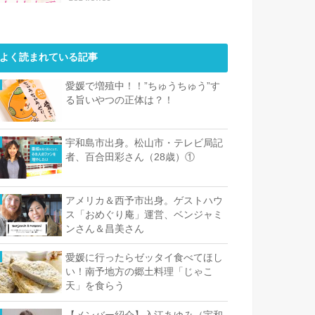
よく読まれている記事
愛媛で増殖中！！”ちゅうちゅう”す
る旨いやつの正体は？！
宇和島市出身。松山市・テレビ局記
者、百合田彩さん（28歳）①
アメリカ＆西予市出身。ゲストハウ
ス「おめぐり庵」運営、ベンジャミ
ンさん＆昌美さん
愛媛に行ったらゼッタイ食べてほし
い！南予地方の郷土料理「じゃこ
天」を食らう