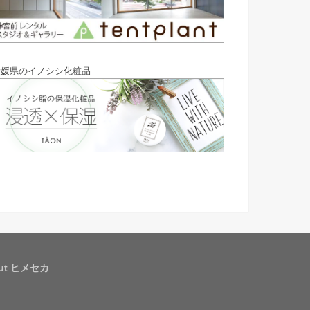
愛媛県のイノシシ化粧品
out ヒメセカ