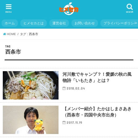
menu
search
ホーム
ヒメセカとは
運営会社
お問い合わせ
プライバシーポリシー
HOME
タグ : 西条市
TAG
西条市
河川敷でキャンプ？！愛媛の秋の風
物詩「いもたき」とは？
2018.02.04
【メンバー紹介】たかはしまさあき
（西条市・四国中央市出身）
2017.11.19