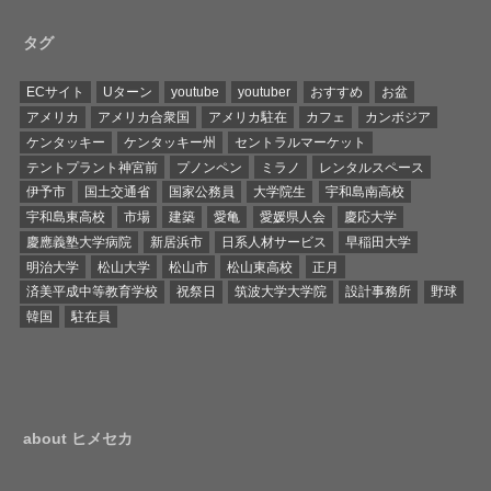
タグ
ECサイト
Uターン
youtube
youtuber
おすすめ
お盆
アメリカ
アメリカ合衆国
アメリカ駐在
カフェ
カンボジア
ケンタッキー
ケンタッキー州
セントラルマーケット
テントプラント神宮前
プノンペン
ミラノ
レンタルスペース
伊予市
国土交通省
国家公務員
大学院生
宇和島南高校
宇和島東高校
市場
建築
愛亀
愛媛県人会
慶応大学
慶應義塾大学病院
新居浜市
日系人材サービス
早稲田大学
明治大学
松山大学
松山市
松山東高校
正月
済美平成中等教育学校
祝祭日
筑波大学大学院
設計事務所
野球
韓国
駐在員
about ヒメセカ