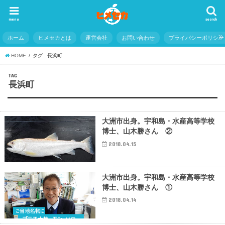
menu
search
ホーム
ヒメセカとは
運営会社
お問い合わせ
プライバシーポリシー
HOME
タグ : 長浜町
TAG
長浜町
大洲市出身。宇和島・水産高等学校
博士、山木勝さん ②
2018.04.15
大洲市出身。宇和島・水産高等学校
博士、山木勝さん ①
2018.04.14