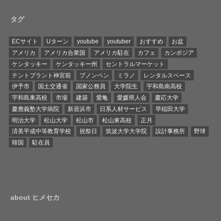
タグ
ECサイト
Uターン
youtube
youtuber
おすすめ
お盆
アメリカ
アメリカ合衆国
アメリカ駐在
カフェ
カンボジア
ケンタッキー
ケンタッキー州
セントラルマーケット
テントプラント神宮前
プノンペン
ミラノ
レンタルスペース
伊予市
国土交通省
国家公務員
大学院生
宇和島南高校
宇和島東高校
市場
建築
愛亀
愛媛県人会
慶応大学
慶應義塾大学病院
新居浜市
日系人材サービス
早稲田大学
明治大学
松山大学
松山市
松山東高校
正月
済美平成中等教育学校
祝祭日
筑波大学大学院
設計事務所
野球
韓国
駐在員
about ヒメセカ