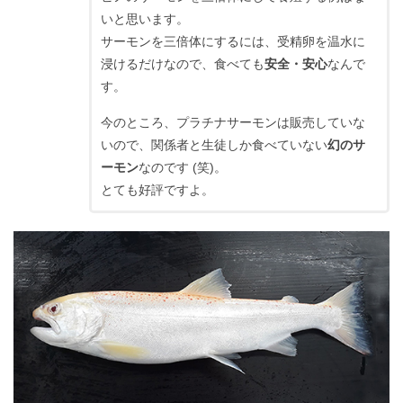
いと思います。
サーモンを三倍体にするには、受精卵を温水に
浸けるだけなので、食べても
安全・安心
なんで
す。
今のところ、プラチナサーモンは販売していな
いので、関係者と生徒しか食べていない
幻のサ
ーモン
なのです (笑)。
とても好評ですよ。