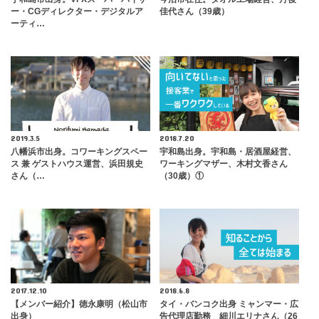
ー・CGディレクター・デジタルア
佳代さん（39歳）
ーティ…
2019.3.5
2018.7.20
八幡浜市出身。コワーキングスペー
宇和島出身。宇和島・居酒屋経営、
ス 兼 ゲストハウス運営、浜田規史
ワーキングマザー、木村文香さん
さん（…
（30歳）①
2017.12.10
2018.6.8
【メンバー紹介】徳永康明（松山市
タイ・バンコク出身 ミャンマー・広
出身）
告代理店勤務 細川エリナさん（26