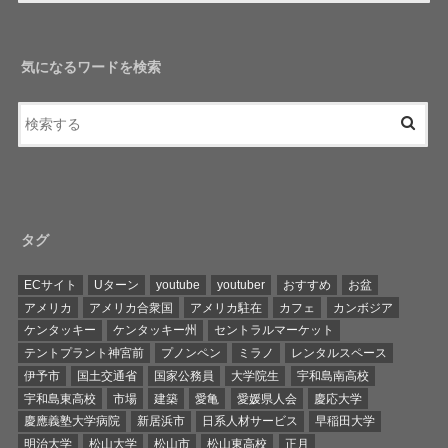
気になるワードを検索
タグ
ECサイト
Uターン
youtube
youtuber
おすすめ
お盆
アメリカ
アメリカ合衆国
アメリカ駐在
カフェ
カンボジア
ケンタッキー
ケンタッキー州
セントラルマーケット
テントプラント神宮前
プノンペン
ミラノ
レンタルスペース
伊予市
国土交通省
国家公務員
大学院生
宇和島南高校
宇和島東高校
市場
建築
愛亀
愛媛県人会
慶応大学
慶應義塾大学病院
新居浜市
日系人材サービス
早稲田大学
明治大学
松山大学
松山市
松山東高校
正月