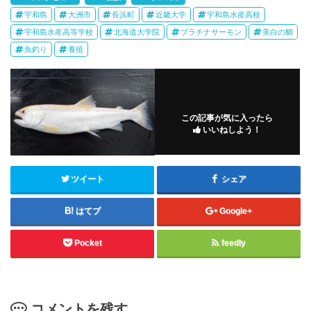
宇和島
大洲市
長浜町
近畿大学
宇和島水産高校
宇和島水産高等学校
北海道大学院
プラチナサーモン
美白の鯛
魚釣り
養殖
この記事が気に入ったら
いいねしよう！
ツイート
シェア
はてブ
Google+
Pocket
feedly
コメントを残す