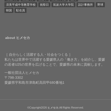
済美平成中等教育学校
祝祭日
筑波大学大学院
設計事務所
野球
韓国
駐在員
about ヒメセカ
［ 自分らしく活躍する人・社会をつくる ］
私たちは世界中で活躍する愛媛県人の「働き方」を紹介し、愛媛
の若者U25の世界を広げることで、愛媛県の未来に貢献します。
一般社団法人ヒメセカ
〒798-3302
愛媛県宇和島市津島町高田甲680番地1
©Copyright2026
ヒメセカ
.All Rights Reserved.