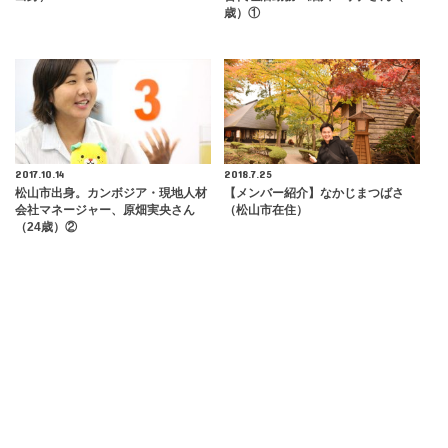
歳）①
2017.10.14
2018.7.25
松山市出身。カンボジア・現地人材
【メンバー紹介】なかじまつばさ
会社マネージャー、原畑実央さん
（松山市在住）
（24歳）②