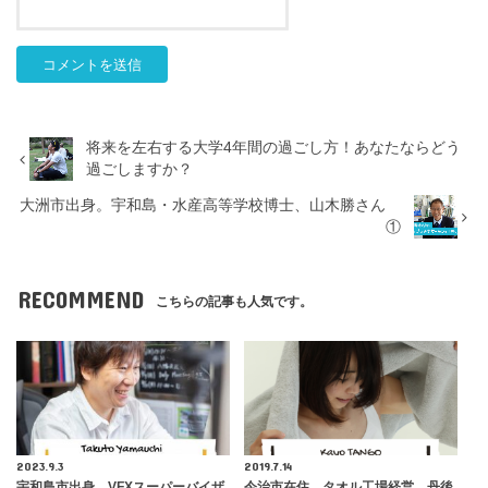
将来を左右する大学4年間の過ごし方！あなたならどう
過ごしますか？
大洲市出身。宇和島・水産高等学校博士、山木勝さん
①
RECOMMEND
こちらの記事も人気です。
2023.9.3
2019.7.14
宇和島市出身。VFXスーパーバイザ
今治市在住。タオル工場経営、丹後