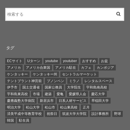
タグ
ECサイト
Uターン
youtube
youtuber
おすすめ
お盆
アメリカ
アメリカ合衆国
アメリカ駐在
カフェ
カンボジア
ケンタッキー
ケンタッキー州
セントラルマーケット
テントプラント神宮前
プノンペン
ミラノ
レンタルスペース
伊予市
国土交通省
国家公務員
大学院生
宇和島南高校
宇和島東高校
市場
建築
愛亀
愛媛県人会
慶応大学
慶應義塾大学病院
新居浜市
日系人材サービス
早稲田大学
明治大学
松山大学
松山市
松山東高校
正月
済美平成中等教育学校
祝祭日
筑波大学大学院
設計事務所
野球
韓国
駐在員