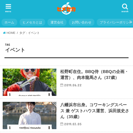
menu
search
ホーム
ヒメセカとは
運営会社
お問い合わせ
プライバシーポリシー
HOME
タグ : イベント
TAG
イベント
松野町在住。BBQ侍（BBQの企画・
運営）、肉本龍馬さん（37歳）
2019.06.22
八幡浜市出身。コワーキングスペー
ス 兼 ゲストハウス運営、浜田規史さ
ん（35歳）
2019.03.05