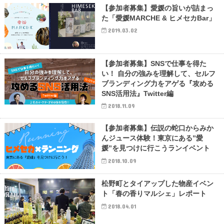
【参加者募集】愛媛の旨いが詰まっ
た「愛媛MARCHE & ヒメセカBar」
2019.03.02
【参加者募集】SNSで仕事を得た
い！ 自分の強みを理解して、セルフ
ブランディング力をアゲる『攻める
SNS活用法』Twitter編
2018.11.09
【参加者募集】伝説の蛇口からみか
んジュース体験！東京にある”愛
媛”を見つけに行こうランイベント
2018.10.09
松野町とタイアップした物産イベン
ト「春の香りマルシェ」レポート
2018.04.01