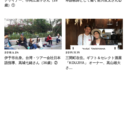
デザイナー、作岡江里子さん（28
本語教師として働く前川友太さん②
歳）①
2018.6.24
2019.11.19
伊予市出身。台湾・ツアー会社日本
三間町在住。ギフト＆セレクト酒屋
語指導、高城七緒さん（36歳）②
「KOUJIYA」 オーナー、高山雄大
さ…