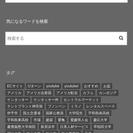
気になるワードを検索
タグ
ECサイト
Uターン
youtube
youtuber
おすすめ
お盆
アメリカ
アメリカ合衆国
アメリカ駐在
カフェ
カンボジア
ケンタッキー
ケンタッキー州
セントラルマーケット
テントプラント神宮前
プノンペン
ミラノ
レンタルスペース
伊予市
国土交通省
国家公務員
大学院生
宇和島南高校
宇和島東高校
市場
建築
愛亀
愛媛県人会
慶応大学
慶應義塾大学病院
新居浜市
日系人材サービス
早稲田大学