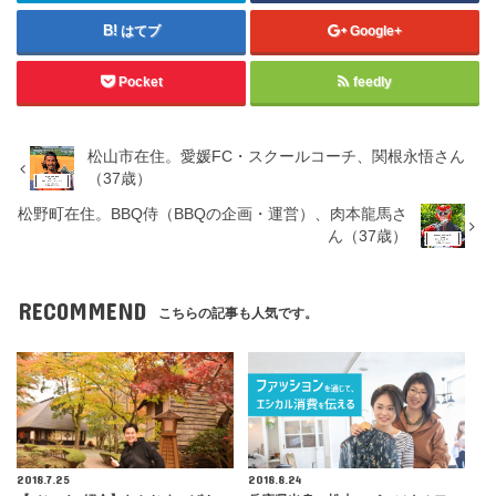
はてブ
Google+
Pocket
feedly
松山市在住。愛媛FC・スクールコーチ、関根永悟さん
（37歳）
松野町在住。BBQ侍（BBQの企画・運営）、肉本龍馬さ
ん（37歳）
RECOMMEND
こちらの記事も人気です。
2018.7.25
2018.8.24