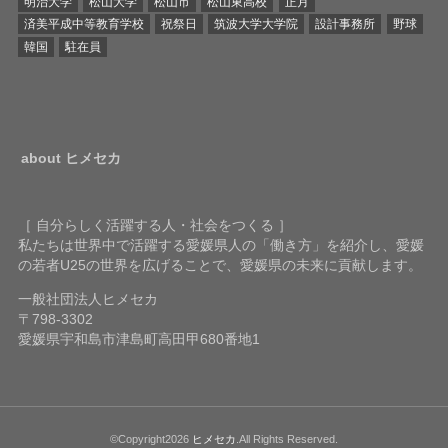
明治大学
松山大学
松山市
松山東高校
正月
済美平成中等教育学校
祝祭日
筑波大学大学院
設計事務所
野球
韓国
駐在員
about ヒメセカ
［ 自分らしく活躍する人・社会をつくる ］
私たちは世界中で活躍する愛媛県人の「働き方」を紹介し、愛媛
の若者U25の世界を広げることで、愛媛県の未来に貢献します。
一般社団法人ヒメセカ
〒798-3302
愛媛県宇和島市津島町高田甲680番地1
©Copyright2026
ヒメセカ
.All Rights Reserved.