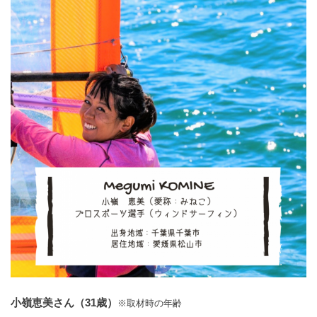
小嶺恵美さん（31歳）
※取材時の年齢