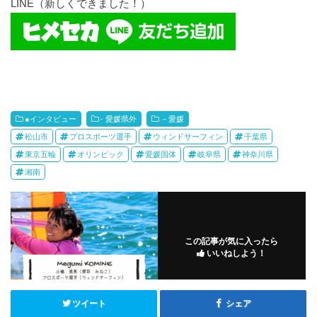
LINE（新しくできました！）
●インタビュー
- 愛媛県外
－愛媛
松山市
プロスポーツ選手
ウィンドサーフィン
千葉県
東京五輪
オリンピック
愛媛国体
岐阜県
神奈川県
湘南
この記事が気に入ったら
いいねしよう！
ツイート
シェア