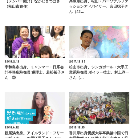
【メンバー紹介】なかじまつばさ
兵庫県出身。松山・パーソナルファ
（松山市在住）
ッションアドバイザー、合田聡子さ
ん（42…
2018.2.12
2017.12.25
宇和島市出身。ミャンマー・日系会
松山市出身。シンガポール・大手工
計事務所駐在員 税理士、若松裕子さ
業系駐在員 ボイラー技士、村上淳一
ん ②
さん（…
2018.6.12
2018.12.15
新居浜出身。アイルランド・フリー
香川県出身愛媛大学卒業後中国で日