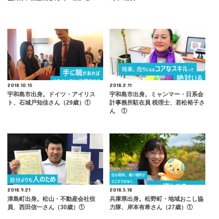
2018.10.15
2018.2.11
宇和島市出身。ドイツ・アイリス
宇和島市出身。ミャンマー・日系会
ト、石城戸知佳さん（29歳）①
計事務所駐在員 税理士、若松裕子さ
ん ①
2018.9.21
2018.5.18
津島町出身。松山・不動産会社役
兵庫県出身。松野町・地域おこし協
員、西田信一さん（30歳）①
力隊、岸本有希さん（27歳）①