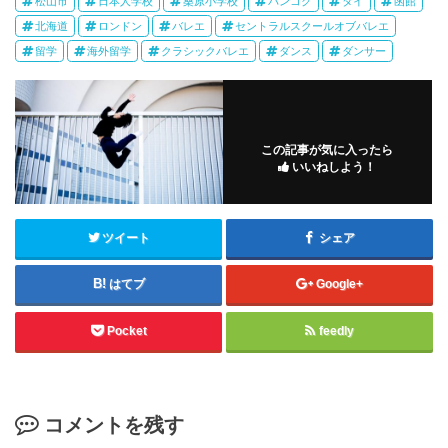
松山市
日本人学校
桑原小学校
バンコク
タイ
函館
北海道
ロンドン
バレエ
セントラルスクールオブバレエ
留学
海外留学
クラシックバレエ
ダンス
ダンサー
この記事が気に入ったら
いいねしよう！
ツイート
シェア
はてブ
Google+
Pocket
feedly
コメントを残す