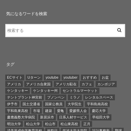
気になるワードを検索
タグ
ECサイト
Uターン
youtube
youtuber
おすすめ
お盆
アメリカ
アメリカ合衆国
アメリカ駐在
カフェ
カンボジア
ケンタッキー
ケンタッキー州
セントラルマーケット
テントプラント神宮前
プノンペン
ミラノ
レンタルスペース
伊予市
国土交通省
国家公務員
大学院生
宇和島南高校
宇和島東高校
市場
建築
愛亀
愛媛県人会
慶応大学
慶應義塾大学病院
新居浜市
日系人材サービス
早稲田大学
明治大学
松山大学
松山市
松山東高校
正月
済美平成中等教育学校
祝祭日
筑波大学大学院
設計事務所
野球