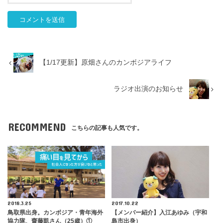
【1/17更新】原畑さんのカンボジアライフ
ラジオ出演のお知らせ
RECOMMEND
こちらの記事も人気です。
2018.3.25
2017.10.22
鳥取県出身。カンボジア・青年海外
【メンバー紹介】入江あゆみ（宇和
協力隊、齋藤凱さん（25歳）①
島市出身）