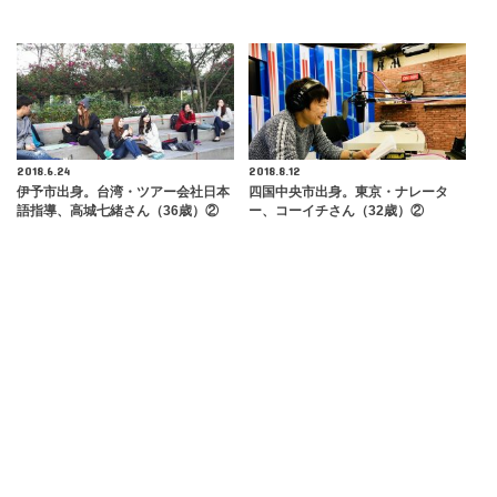
2018.6.24
2018.8.12
伊予市出身。台湾・ツアー会社日本
四国中央市出身。東京・ナレータ
語指導、高城七緒さん（36歳）②
ー、コーイチさん（32歳）②